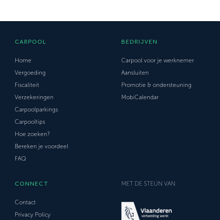
CARPOOL
BEDRIJVEN
Home
Carpool voor je werknemer
Vergoeding
Aansluiten
Fiscaliteit
Promotie & ondersteuning
Verzekeringen
MobiCalendar
Carpoolparkings
Carpooltips
Hoe zoeken?
Bereken je voordeel
FAQ
CONNECT
MET DE STEUN VAN:
Contact
Privacy Policy