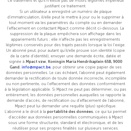
ce traitement et qu’il n’existe pas de motifs légitimes impérieux
justifiant ce traitement.
Si un utilisateur a enregistré un numéro de plaque
d’immatriculation, il/elle peut le mettre à jour ou le supprimer à
tout moment via les paramètres du compte ou en demander
l’effacement en contactant Mpact comme décrit ci-dessous. La
suppression de la plaque empêchera son affichage dans les
appariements futurs ; elle n’affecte pas les enregistrements
légitimes conservés pour des trajets passés lorsque la loi l’exige.
Un abonné peut, pour autant qu’il/elle prouve son identité (copie
de la carte d’identité), envoyer une demande écrite, datée et
signée à
Mpact vzw
,
Koningin Maria Hendrikaplein 65B, 9000
Gand
,
info@mpact.be
, pour obtenir une copie papier de ses
données personnelles. Le cas échéant, l’abonné peut également
demander la rectification de toute donnée incorrecte, incomplète
ou non pertinente, ou l’effacement des données conformément
à la législation applicable. Si Mpact ne peut pas déterminer, ou pas
entièrement, les données personnelles auxquelles se rapporte la
demande d’accès, de rectification ou d’effacement de l’abonné,
Mpact peut lui demander une requête (plus) spécifique.
L’abonné a le droit à la
portabilité des données
, ce qui lui permet
d’accéder aux données personnelles communiquées à Mpact
sous une forme structurée, standard et électronique, et de les
réutiliser pour ses propres finalités sur plusieurs services.