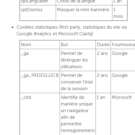
cplLangSaver
Choix de la langue
1 an
cplDismiss
Masquer la mini-bannière
1
mois
Cookies statistiques (first-party, statistiques du site via
Google Analytics et Microsoft Clarity)
Nom
But
Durée
Fournisseu
_ga
Permet de
2 ans
Google
distinguer les
utilisateurs
_ga_PXDES1JJCB
Permet de
2 ans
Google
conserver l'état
de la session
_clck
Identifie de
1 an
Microsoft
manière unique
un navigateur
afin de
permettre
l'enregistrement