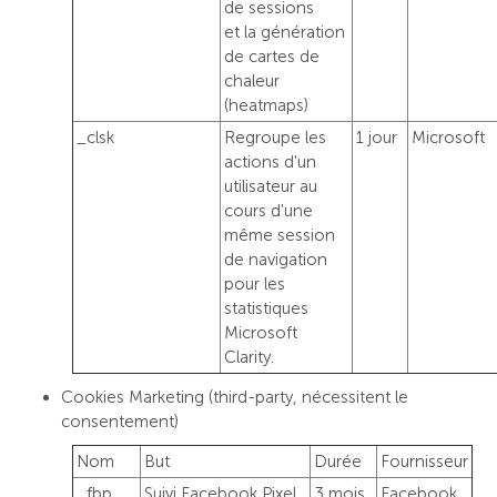
de sessions
et la génération
de cartes de
chaleur
(heatmaps)
_clsk
Regroupe les
1 jour
Microsoft
actions d'un
utilisateur au
cours d'une
même session
de navigation
pour les
statistiques
Microsoft
Clarity.
Cookies Marketing (third-party, nécessitent le
consentement)
Nom
But
Durée
Fournisseur
_fbp
Suivi Facebook Pixel
3 mois
Facebook