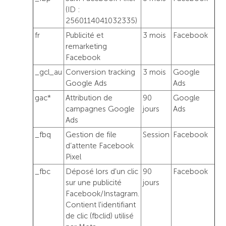
(ID :
2560114041032335)
fr
Publicité et
3 mois
Facebook
remarketing
Facebook
_gcl_au
Conversion tracking
3 mois
Google
Google Ads
Ads
gac*
Attribution de
90
Google
campagnes Google
jours
Ads
Ads
_fbq
Gestion de file
Session
Facebook
d’attente Facebook
Pixel
_fbc
Déposé lors d'un clic
90
Facebook
sur une publicité
jours
Facebook/Instagram.
Contient l'identifiant
de clic (fbclid) utilisé