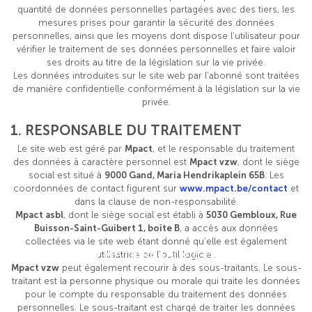
quantité de données personnelles partagées avec des tiers, les
mesures prises pour garantir la sécurité des données
personnelles, ainsi que les moyens dont dispose l’utilisateur pour
vérifier le traitement de ses données personnelles et faire valoir
ses droits au titre de la législation sur la vie privée.
Les données introduites sur le site web par l’abonné sont traitées
de manière confidentielle conformément à la législation sur la vie
privée.
1. RESPONSABLE DU TRAITEMENT
Le site web est géré par
Mpact
, et le responsable du traitement
des données à caractère personnel est
Mpact vzw
, dont le siège
social est situé à
9000 Gand, Maria Hendrikaplein 65B
. Les
coordonnées de contact figurent sur
www.mpact.be/contact
et
dans la clause de non-responsabilité.
Mpact asbl
, dont le siège social est établi à
5030 Gembloux, Rue
Buisson-Saint-Guibert 1, boîte B
, a accès aux données
collectées via le site web étant donné qu’elle est également
POLITIQUE EN MATIÈRE DE VIE PRIVÉE
utilisatrice de l’outil logiciel.
Mpact vzw
peut également recourir à des sous-traitants. Le sous-
traitant est la personne physique ou morale qui traite les données
pour le compte du responsable du traitement des données
personnelles. Le sous-traitant est chargé de traiter les données