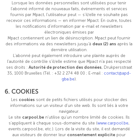
Lorsque les données personnelles sont utilisées pour tenir
l’abonné informé de nouveaux faits, événements et services
fournis par Mpact, l’utilisateur peut — s’il/elle ne souhaite pas
recevoir ces informations — en informer Mpact. En outre, toutes
les notifications d’information par e-mail et newsletters
électroniques émises par
Mpact contiennent un lien de désinscription. Mpact peut fournir
des informations via des newsletters jusqu’à
deux (2) ans
après la
dernière utilisation.
L’abonné peut également introduire une plainte auprès de
l’autorité de contrôle s’il/elle estime que Mpact n’a pas respecté
ses droits :
Autorité de protection des données
, Drukpersstraat
35, 1000 Bruxelles (Tél. : +32 2 274 48 00 ; E-mail :
contact@apd-
gba.be
).
6. COOKIES
Les
cookies
sont de petits fichiers utilisés pour stocker des
informations sur un visiteur d’un site web. Ils sont liés à votre
navigateur.
Le site
carpool.be
n’utilise qu’un nombre limité de cookies. Ils
s’appliquent à chaque sous-domaine du site (
www.carpool.be
,
events.carpool.be, etc.). Lors de la visite du site, il est demandé
aux visiteurs de donner leur
consentement explicite
pour