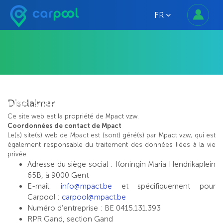
FR
Disclaimer
DISCLAIMER
Ce site web est la propriété de Mpact vzw.
Coordonnées de contact de Mpact
Le(s) site(s) web de Mpact est (sont) géré(s) par Mpact vzw, qui est
également responsable du traitement des données liées à la vie
privée.
Adresse du siège social : Koningin Maria Hendrikaplein
65B, à 9000 Gent
E-mail:
info@mpact.be
et spécifiquement pour
Carpool :
carpool@mpact.be
Numéro d’entreprise : BE 0415.131.393
RPR Gand, section Gand