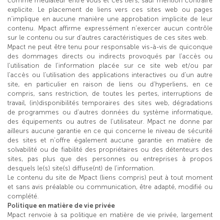
comme médiateur entre vous et ces tiers, sauf mention contraire
explicite. Le placement de liens vers ces sites web ou pages
n’implique en aucune manière une approbation implicite de leur
contenu. Mpact affirme expressément n’exercer aucun contrôle
sur le contenu ou sur d’autres caractéristiques de ces sites web.
Mpact ne peut être tenu pour responsable vis-à-vis de quiconque
des dommages directs ou indirects provoqués par l’accès ou
l’utilisation de l’information placée sur ce site web et/ou par
l’accès ou l’utilisation des applications interactives ou d’un autre
site, en particulier en raison de liens ou d’hyperliens, en ce
compris, sans restriction, de toutes les pertes, interruptions de
travail, (in)disponibilités temporaires des sites web, dégradations
de programmes ou d’autres données du système informatique,
des équipements ou autres de l’utilisateur. Mpact ne donne par
ailleurs aucune garantie en ce qui concerne le niveau de sécurité
des sites et n’offre également aucune garantie en matière de
solvabilité ou de fiabilité des propriétaires ou des détenteurs des
sites, pas plus que des personnes ou entreprises à propos
desquels le(s) site(s) diffuse(nt) de l’information.
Le contenu du site de Mpact (liens compris) peut à tout moment
et sans avis préalable ou communication, être adapté, modifié ou
complété.
Politique en matière de vie privée
Mpact renvoie à sa politique en matière de vie privée, largement