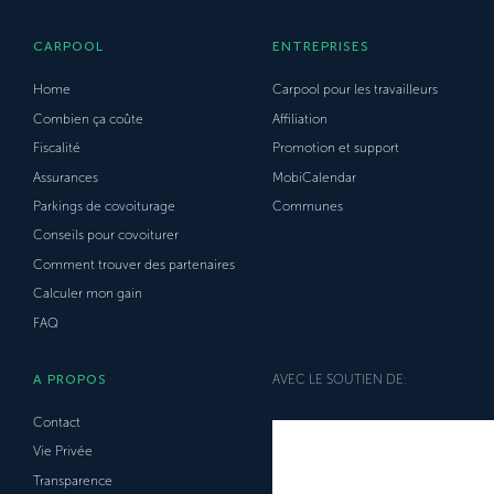
CARPOOL
ENTREPRISES
Home
Carpool pour les travailleurs
Combien ça coûte
Affiliation
Fiscalité
Promotion et support
Assurances
MobiCalendar
Parkings de covoiturage
Communes
Conseils pour covoiturer
Comment trouver des partenaires
Calculer mon gain
FAQ
A PROPOS
AVEC LE SOUTIEN DE:
Contact
Vie Privée
Transparence