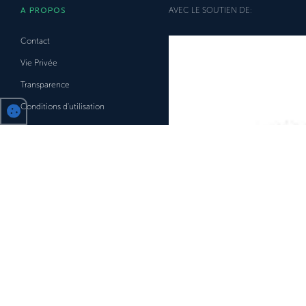
A PROPOS
AVEC LE SOUTIEN DE:
Contact
Vie Privée
Transparence
Conditions d'utilisation
Facebook
LinkedIn
Mpact.be
MobiCalendar.be