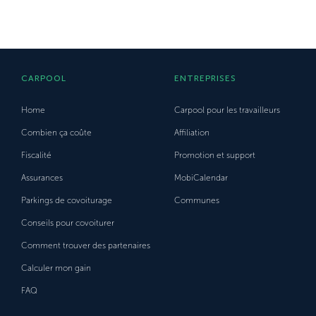
CARPOOL
ENTREPRISES
Home
Carpool pour les travailleurs
Combien ça coûte
Affiliation
Fiscalité
Promotion et support
Assurances
MobiCalendar
Parkings de covoiturage
Communes
Conseils pour covoiturer
Comment trouver des partenaires
Calculer mon gain
FAQ