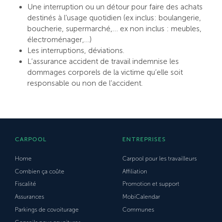
Une interruption ou un détour pour faire des achats
destinés à l’usage quotidien (ex inclus: boulangerie,
boucherie, supermarché,… ex non inclus : meubles,
électroménager,…)
Les interruptions, déviations.
L’assurance accident de travail indemnise les
dommages corporels de la victime qu’elle soit
responsable ou non de l’accident.
CARPOOL
ENTREPRISES
Home
Carpool pour les travailleurs
Combien ça coûte
Affiliation
Fiscalité
Promotion et support
Assurances
MobiCalendar
Parkings de covoiturage
Communes