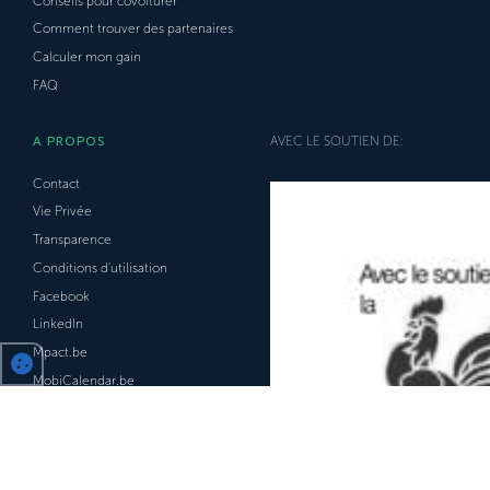
Conseils pour covoiturer
Comment trouver des partenaires
Calculer mon gain
FAQ
A PROPOS
AVEC LE SOUTIEN DE:
Contact
Vie Privée
Transparence
Conditions d'utilisation
Facebook
LinkedIn
Mpact.be
MobiCalendar.be