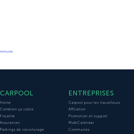
 commune
CARPOOL
ENTREPRISES
Home
Carpool pour les travailleurs
Combien ça coûte
Affiliation
Fiscalité
Promotion et support
Assurances
MobiCalendar
Parkings de covoiturage
Communes